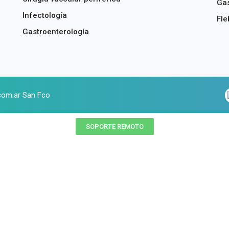
Gas
Infectología
Fle
Gastroenterología
com.ar San Fco
SOPORTE REMOTO