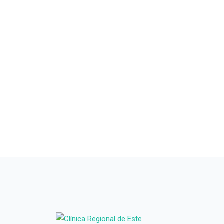
PRESTADORES APROSS
Conocé nuest
cartilla de
prestadores 
APROSS