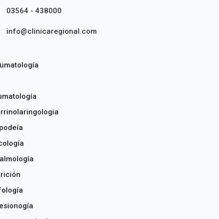
03564 - 438000
info@clinicaregional.com
umatología
umatología
rrinolaringologia
podeía
cología
almología
rición
ología
esionogía