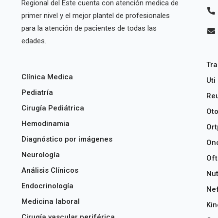
Regional del Este cuenta con atención medica de
primer nivel y el mejor plantel de profesionales
para la atención de pacientes de todas las
edades.
Tra
Clínica Medica
Uti
Pediatría
Re
Cirugía Pediátrica
Oto
Hemodinamia
Ort
Diagnóstico por imágenes
On
Neurología
Oft
Análisis Clínicos
Nut
Endocrinología
Nef
Medicina laboral
Kin
Cirugía vascular periférica