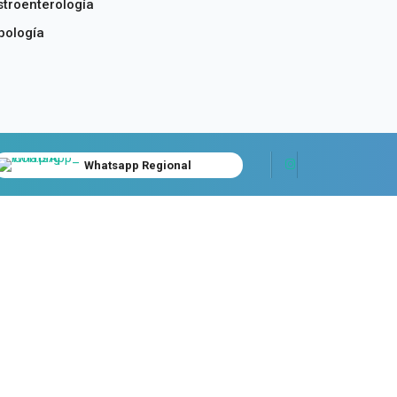
troenterología
bología
Whatsapp Regional