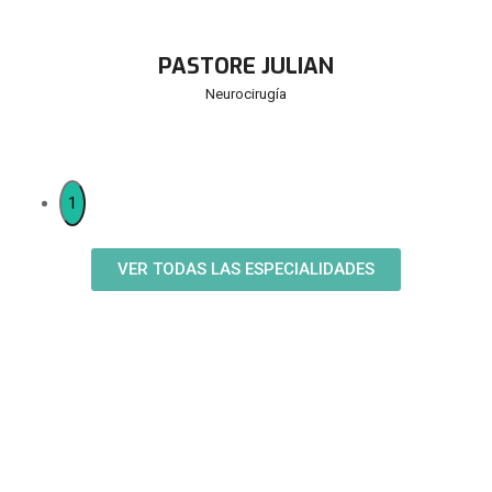
PASTORE JULIAN
Neurocirugía
1
VER TODAS LAS ESPECIALIDADES
PRESTADORES APROSS
Conocé nuestra cartilla de
prestadores de APROSS