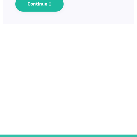
Continue
PRESTADORES APROSS
Conocé nuestra cartilla de
prestadores de APROSS