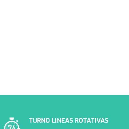
PRESTADORES APROSS
Conocé nuestra cartilla de
prestadores de APROSS
TURNO LINEAS ROTATIVAS