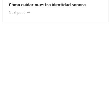
Cómo cuidar nuestra identidad sonora
Next post
PRESTADORES APROSS
Conocé nuestra cartilla de
prestadores de APROSS