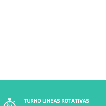
PRESTADORES APROSS
Conocé nuestra cartilla de
prestadores de APROSS
TURNO LINEAS ROTATIVAS