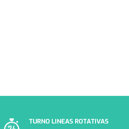
PRESTADORES APROSS
Conocé nuestra cartilla de
prestadores de APROSS
TURNO LINEAS ROTATIVAS