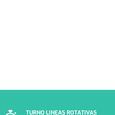
PRESTADORES APROSS
Conocé nuestra cartilla de
prestadores de APROSS
TURNO LINEAS ROTATIVAS